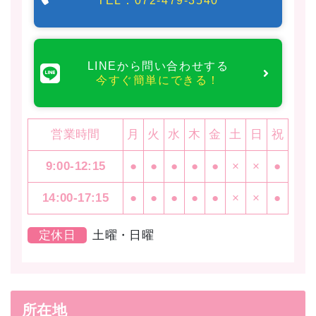
TEL：072-479-3540
LINEから問い合わせする
今すぐ簡単にできる！
営業時間
月
火
水
木
金
土
日
祝
9:00-12:15
●
●
●
●
●
×
×
●
14:00-17:15
●
●
●
●
●
×
×
●
定休日
土曜・日曜
所在地